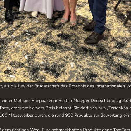
t, als die Jury der Bruderschaft das Ergebnis des Internationale
imer Metzger-Ehepaar zum Besten Metzger Deutschlands gekürt. A
te, erneut mit einem Preis belohnt. Sie darf sich nun „Tortenköni
100 Mitbewerber durch, die rund 900 Produkte zur Bewertung einr
uf dem richtigen Weg, Eure schmackhaften Produkte ohne TamTam, 