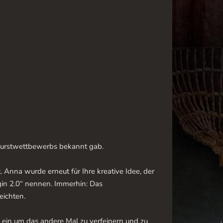
n Wurstwettbewerbs bekannt gab.
nna wurde erneut für Ihre kreative Idee, der
gin 2.0“ nennen. Immerhin: Das
eichten.
ein um das andere Mal zu verfeinern und zu