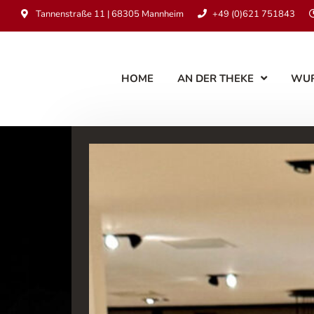
Tannenstraße 11 | 68305 Mannheim
+49 (0)621 751843
HOME
AN DER THEKE
WU