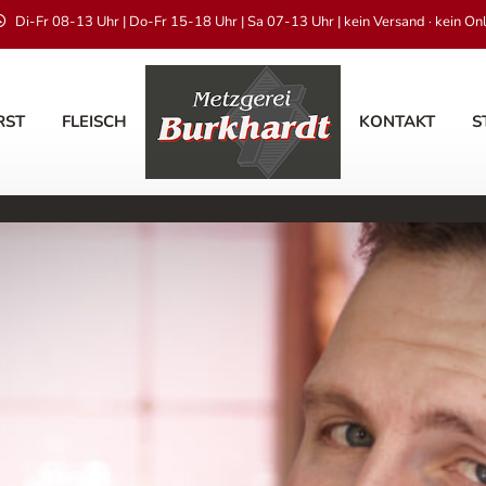
Di-Fr 08-13 Uhr | Do-Fr 15-18 Uhr | Sa 07-13 Uhr | kein Versand · kein On
RST
FLEISCH
KONTAKT
S