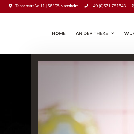
Tannenstraße 11 | 68305 Mannheim
+49 (0)621 751843
HOME
AN DER THEKE
WU