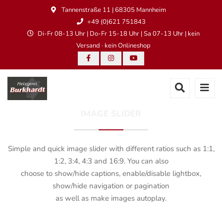
Tannenstraße 11 | 68305 Mannheim
+49 (0)621 751843
Di-Fr 08-13 Uhr | Do-Fr 15-18 Uhr | Sa 07-13 Uhr | kein
Versand · kein Onlineshop
IMAGE SLIDER
Simple and quick image slider with different ratios such as 1:1,
1:2, 3:4, 4:3 and 16:9. You can also
choose to show/hide captions, enable/disable lightbox,
show/hide navigation or pagination
as well as make images autoplay.